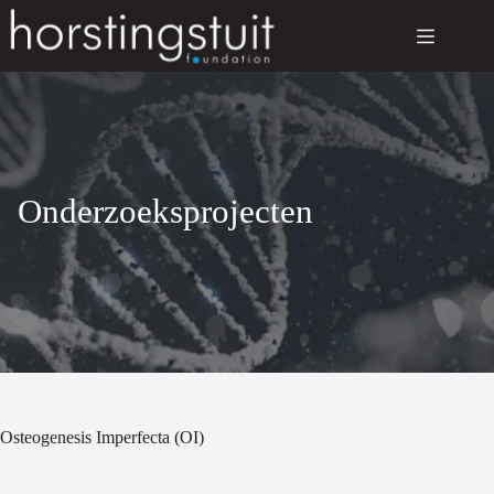
Ga
naar
de
inhoud
Onderzoeksprojecten
Osteogenesis Imperfecta (OI)