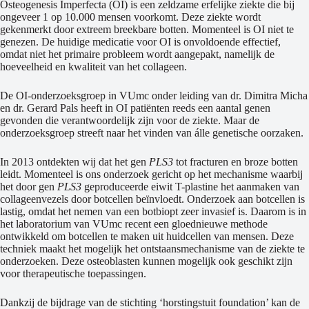
Osteogenesis Imperfecta (OI) is een zeldzame erfelijke ziekte die bij
ongeveer 1 op 10.000 mensen voorkomt. Deze ziekte wordt
gekenmerkt door extreem breekbare botten. Momenteel is OI niet te
genezen. De huidige medicatie voor OI is onvoldoende effectief,
omdat niet het primaire probleem wordt aangepakt, namelijk de
hoeveelheid en kwaliteit van het collageen.
De OI-onderzoeksgroep in VUmc onder leiding van dr. Dimitra Micha
en dr. Gerard Pals heeft in OI patiënten reeds een aantal genen
gevonden die verantwoordelijk zijn voor de ziekte. Maar de
onderzoeksgroep streeft naar het vinden van álle genetische oorzaken.
In 2013 ontdekten wij dat het gen
PLS3
tot fracturen en broze botten
leidt. Momenteel is ons onderzoek gericht op het mechanisme waarbij
het door gen
PLS3
geproduceerde eiwit T-plastine het aanmaken van
collageenvezels door botcellen beïnvloedt. Onderzoek aan botcellen is
lastig, omdat het nemen van een botbiopt zeer invasief is. Daarom is in
het laboratorium van VUmc recent een gloednieuwe methode
ontwikkeld om botcellen te maken uit huidcellen van mensen. Deze
techniek maakt het mogelijk het ontstaansmechanisme van de ziekte te
onderzoeken. Deze osteoblasten kunnen mogelijk ook geschikt zijn
voor therapeutische toepassingen.
Dankzij de bijdrage van de stichting ‘horstingstuit foundation’ kan de