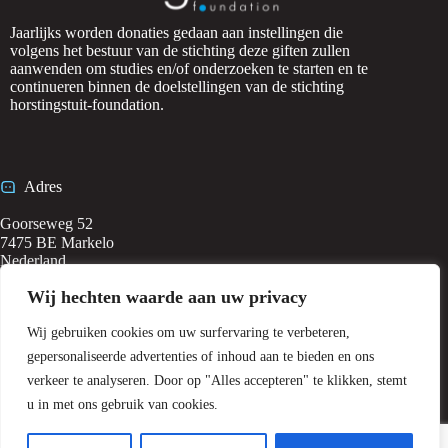
Jaarlijks worden donaties gedaan aan instellingen die
volgens het bestuur van de stichting deze giften zullen
aanwenden om studies en/of onderzoeken te starten en te
continueren binnen de doelstellingen van de stichting
horstingstuit-foundation.
Adres
Goorseweg 52
7475 BE Markelo
Nederland
Wij hechten waarde aan uw privacy
Wij gebruiken cookies om uw surfervaring te verbeteren,
Contact
gepersonaliseerde advertenties of inhoud aan te bieden en ons
verkeer te analyseren. Door op "Alles accepteren" te klikken, stemt
KVK: 63909413
u in met ons gebruik van cookies.
Vestiging: HRSD63909413
info@horstingstuit-foundation.nl