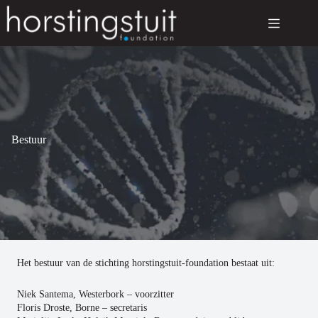
Ga
naar
de
inhoud
Bestuur
Het bestuur van de stichting horstingstuit-foundation bestaat uit:
Niek Santema, Westerbork – voorzitter
Floris Droste, Borne – secretaris